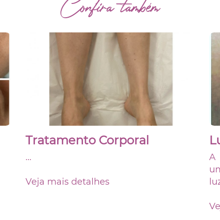
Confira também
Tratamento Corporal
L
...
A
um
Veja mais detalhes
lu
Ve